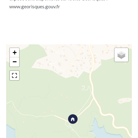
www.georisques.gouv.fr
+
−