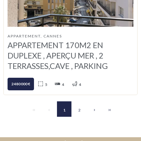
APPARTEMENT, CANNES
APPARTEMENT 170M2 EN
DUPLEXE , APERÇU MER , 2
TERRASSES,CAVE , PARKING
2 480 000 €
5
4
4
1
2