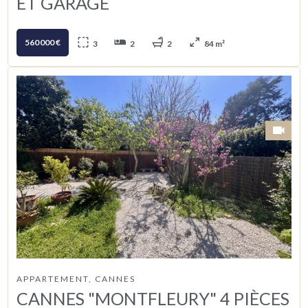
ET GARAGE
560 000 €
3
2
2
84 m²
APPARTEMENT, CANNES
CANNES "MONTFLEURY" 4 PIÈCES