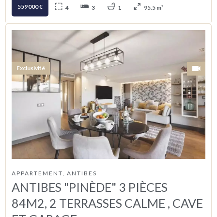
559 000 €
4
3
1
95.5 m²
Exclusivité
APPARTEMENT, ANTIBES
ANTIBES "PINÈDE" 3 PIÈCES
84M2, 2 TERRASSES CALME , CAVE