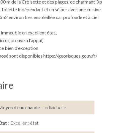
00 m de la Croisette et des plages, ce charmant 3 p
toilette Indépendant et un séjour avec une cuisine
0m2 environ tres ensoleillée car profonde et à ciel
 immeuble en excellent état.,
ière ( preuve a l'appui)
ce bien d'exception
posé sont disponibles https://georisques.gouv.fr/
ire
Moyen d'eau chaude
Individuelle
État
Excellent état