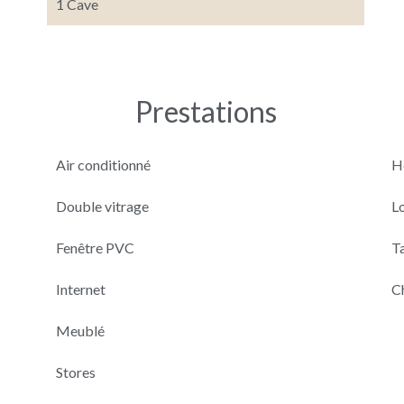
1 Cave
Prestations
Air conditionné
H
Double vitrage
L
Fenêtre PVC
T
Internet
C
Meublé
Stores