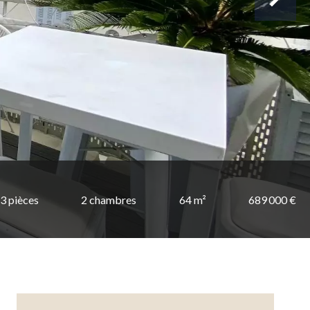
3 pièces
2 chambres
64 m²
689 000 €