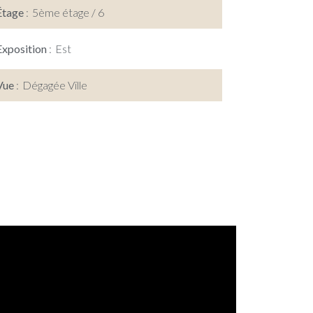
Étage
5ème étage / 6
Exposition
Est
Vue
Dégagée Ville