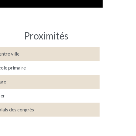
Proximités
ntre ville
cole primaire
are
er
lais des congrès