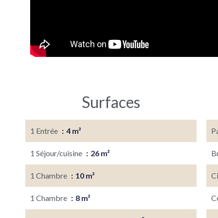
Surfaces
1 Entrée
4 m²
P
1 Séjour/cuisine
26 m²
B
1 Chambre
10 m²
C
1 Chambre
8 m²
C