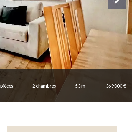
 pièces
2 chambres
53 m²
369 000 €