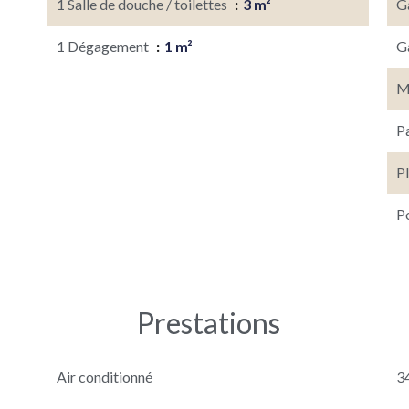
1 Salle de douche / toilettes
3 m²
G
1 Dégagement
1 m²
G
M
P
P
P
Prestations
Air conditionné
3