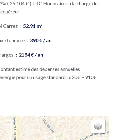
3% ( 25 104 € ) TTC Honoraires à la charge de
acquéreur
oi Carrez
52.91 m²
axe foncière
390 € / an
harges
2184 € / an
ontant estimé des dépenses annuelles
'énergie pour un usage standard : 630€ ~ 910€