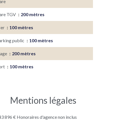
are
are TGV
200 mètres
er
100 mètres
arking public
100 mètres
lage
200 mètres
ort
100 mètres
Mentions légales
43 896 € Honoraires d'agence non inclus