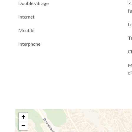
Double vitrage
7.
l'
Internet
L
Meublé
T
Interphone
C
M
d
+
−