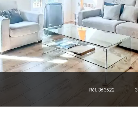
Réf. 363522
3