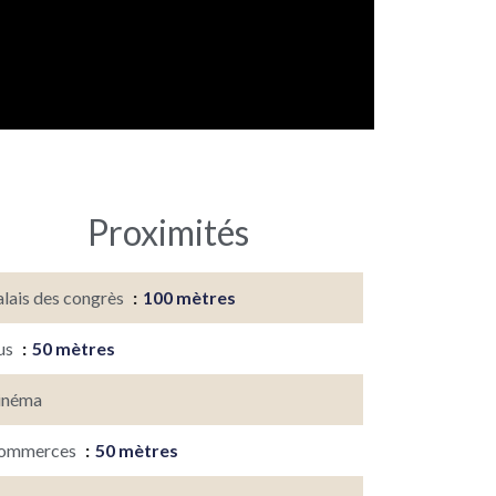
Proximités
alais des congrès
100 mètres
us
50 mètres
inéma
ommerces
50 mètres