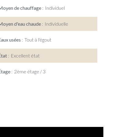
Moyen de chauffage
Individuel
Moyen d'eau chaude
Individuelle
Eaux usées
Tout à l'égout
État
Excellent état
Étage
2ème étage / 3